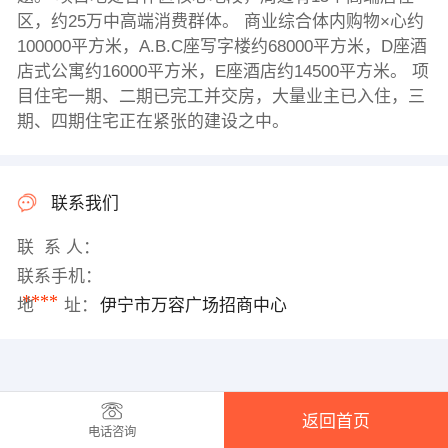
区，约25万中高端消费群体。 商业综合体内购物×心约
100000平方米，A.B.C座写字楼约68000平方米，D座酒
店式公寓约16000平方米，E座酒店约14500平方米。 项
目住宅一期、二期已完工并交房，大量业主已入住，三
期、四期住宅正在紧张的建设之中。
联系我们
联 系 人：
联系手机：
****
地 址：
伊宁市万容广场招商中心
返回首页
电话咨询